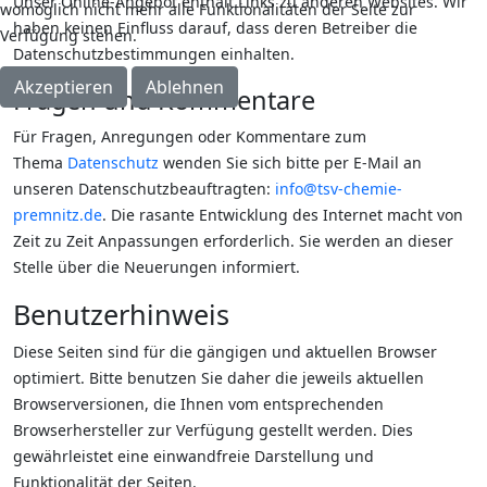
Unser Online-Angebot enthält Links zu anderen Websites. Wir
womöglich nicht mehr alle Funktionalitäten der Seite zur
haben keinen Einfluss darauf, dass deren Betreiber die
Verfügung stehen.
Datenschutzbestimmungen einhalten.
Akzeptieren
Ablehnen
Fragen und Kommentare
Für Fragen, Anregungen oder Kommentare zum
Thema
Datenschutz
wenden Sie sich bitte per E-Mail an
unseren Datenschutzbeauftragten:
info@tsv-chemie-
premnitz.de
. Die rasante Entwicklung des Internet macht von
Zeit zu Zeit Anpassungen erforderlich. Sie werden an dieser
Stelle über die Neuerungen informiert.
Benutzerhinweis
Diese Seiten sind für die gängigen und aktuellen Browser
optimiert. Bitte benutzen Sie daher die jeweils aktuellen
Browserversionen, die Ihnen vom entsprechenden
Browserhersteller zur Verfügung gestellt werden. Dies
gewährleistet eine einwandfreie Darstellung und
Funktionalität der Seiten.