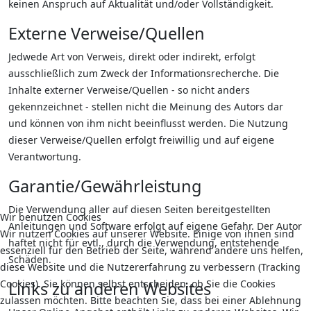
keinen Anspruch auf Aktualität und/oder Vollständigkeit.
Externe Verweise/Quellen
Jedwede Art von Verweis, direkt oder indirekt, erfolgt
ausschließlich zum Zweck der Informationsrecherche. Die
Inhalte externer Verweise/Quellen - so nicht anders
gekennzeichnet - stellen nicht die Meinung des Autors dar
und können von ihm nicht beeinflusst werden. Die Nutzung
dieser Verweise/Quellen erfolgt freiwillig und auf eigene
Verantwortung.
Garantie/Gewährleistung
Die Verwendung aller auf diesen Seiten bereitgestellten
Wir benutzen Cookies
Anleitungen und Software erfolgt auf eigene Gefahr. Der Autor
Wir nutzen Cookies auf unserer Website. Einige von ihnen sind
haftet nicht für evtl., durch die Verwendung, entstehende
essenziell für den Betrieb der Seite, während andere uns helfen,
Schäden.
diese Website und die Nutzererfahrung zu verbessern (Tracking
Cookies). Sie können selbst entscheiden, ob Sie die Cookies
Links zu anderen Websites
zulassen möchten. Bitte beachten Sie, dass bei einer Ablehnung