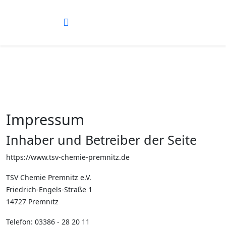
Vorheriges
Vorheriger
Nächstes
Nächstes
Jahr
Monat
Jahr
Monat
Impressum
Inhaber und Betreiber der Seite
https://www.tsv-chemie-premnitz.de
TSV Chemie Premnitz e.V.
Friedrich-Engels-Straße 1
14727 Premnitz
Telefon: 03386 - 28 20 11